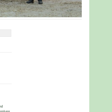
nd
ammlung