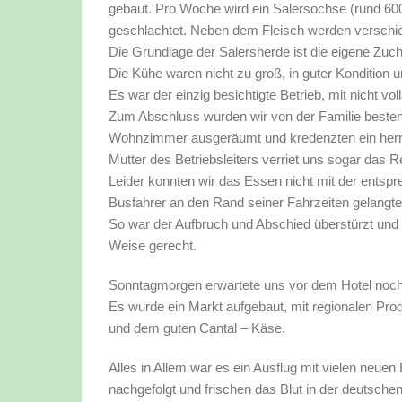
gebaut. Pro Woche wird ein Salersochse (rund 6
geschlachtet. Neben dem Fleisch werden verschie
Die Grundlage der Salersherde ist die eigene Zucht
Die Kühe waren nicht zu groß, in guter Kondition un
Es war der einzig besichtigte Betrieb, mit nicht vol
Zum Abschluss wurden wir von der Familie bestens 
Wohnzimmer ausgeräumt und kredenzten ein herr
Mutter des Betriebsleiters verriet uns sogar das 
Leider konnten wir das Essen nicht mit der ents
Busfahrer an den Rand seiner Fahrzeiten gelangte
So war der Aufbruch und Abschied überstürzt und 
Weise gerecht.
Sonntagmorgen erwartete uns vor dem Hotel noch
Es wurde ein Markt aufgebaut, mit regionalen Pro
und dem guten Cantal – Käse.
Alles in Allem war es ein Ausflug mit vielen neuen
nachgefolgt und frischen das Blut in der deutsche