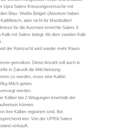
er Upra Salers Kreuzungsversuche mit
den Blau- Weiße Belgier (Absetzer haben
Kalbfleisch, aber nicht für Mastbullen/
bnisse für die Ausmast erreichte Salers X
Kalb mit Salers belegt. Ab dem zweiten Kalb
m.
und der Reinzucht wird wieder mehr Raum
mmer gemolken. Diese Anzahl soll auch in
fte in Zukunft die Milchleistung
mmen zu werden, muss eine Kalbin
00kg Milch geben.
 versorgt werden.
 Kälber bei 2 Wiegungen innerhalb der
aufweisen können.
hre Kälber registriert sind. Bei
entsprechend leer. Von der UPRA Salers
sland verkauft.