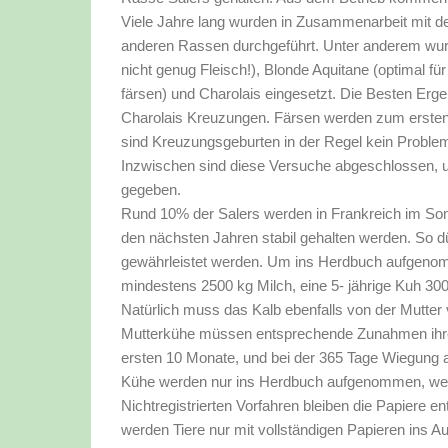
Viele Jahre lang wurden in Zusammenarbeit mit d
anderen Rassen durchgeführt. Unter anderem wur
nicht genug Fleisch!), Blonde Aquitane (optimal für 
färsen) und Charolais eingesetzt. Die Besten Erge
Charolais Kreuzungen. Färsen werden zum ersten 
sind Kreuzungsgeburten in der Regel kein Proble
Inzwischen sind diese Versuche abgeschlossen, 
gegeben.
Rund 10% der Salers werden in Frankreich im So
den nächsten Jahren stabil gehalten werden. So dür
gewährleistet werden. Um ins Herdbuch aufgeno
mindestens 2500 kg Milch, eine 5- jährige Kuh 30
Natürlich muss das Kalb ebenfalls von der Mutter
Mutterkühe müssen entsprechende Zunahmen ihrer
ersten 10 Monate, und bei der 365 Tage Wiegung 
Kühe werden nur ins Herdbuch aufgenommen, wenn i
Nichtregistrierten Vorfahren bleiben die Papiere 
werden Tiere nur mit vollständigen Papieren ins Au