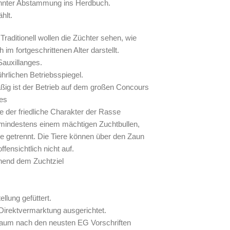
annter Abstammung ins Herdbuch.
hlt.
aditionell wollen die Züchter sehen, wie
 im fortgeschrittenen Alter darstellt.
Sauxillanges.
hrlichen Betriebsspiegel.
ßig ist der Betrieb auf dem großen Concours
 es
e der friedliche Charakter der Rasse
s mindestens einem mächtigen Zuchtbullen,
ze getrennt. Die Tiere können über den Zaun
fensichtlich nicht auf.
echend dem Zuchtziel
ellung gefüttert.
f Direktvermarktung ausgerichtet.
aum nach den neusten EG Vorschriften