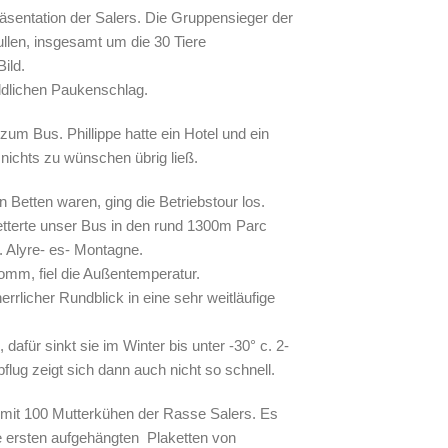
sentation der Salers. Die Gruppensieger der
llen, insgesamt um die 30 Tiere
ild.
ldlichen Paukenschlag.
zum Bus. Phillippe hatte ein Hotel und ein
 nichts zu wünschen übrig ließ.
etten waren, ging die Betriebstour los.
etterte unser Bus in den rund 1300m Parc
 Alyre- es- Montagne.
omm, fiel die Außentemperatur.
rlicher Rundblick in eine sehr weitläufige
dafür sinkt sie im Winter bis unter -30° c. 2-
lug zeigt sich dann auch nicht so schnell.
d mit 100 Mutterkühen der Rasse Salers. Es
ie ersten aufgehängten Plaketten von