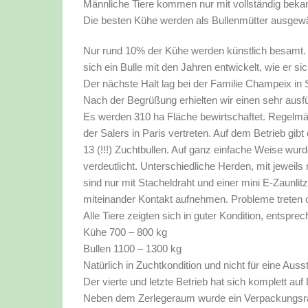
Männliche Tiere kommen nur mit vollständig bek
Die besten Kühe werden als Bullenmütter ausgewä
Nur rund 10% der Kühe werden künstlich besamt. Tr
sich ein Bulle mit den Jahren entwickelt, wie er sich
Der nächste Halt lag bei der Familie Champeix in 
Nach der Begrüßung erhielten wir einen sehr ausfü
Es werden 310 ha Fläche bewirtschaftet. Regelmä
der Salers in Paris vertreten. Auf dem Betrieb gibt
13 (!!!) Zuchtbullen. Auf ganz einfache Weise wurd
verdeutlicht. Unterschiedliche Herden, mit jeweil
sind nur mit Stacheldraht und einer mini E-Zaunlit
miteinander Kontakt aufnehmen. Probleme treten of
Alle Tiere zeigten sich in guter Kondition, entspr
Kühe 700 – 800 kg
Bullen 1100 – 1300 kg
Natürlich in Zuchtkondition und nicht für eine Ausst
Der vierte und letzte Betrieb hat sich komplett au
Neben dem Zerlegeraum wurde ein Verpackungsr