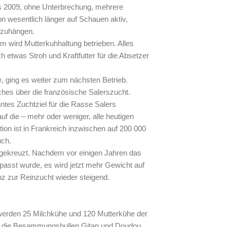
is 2009, ohne Unterbrechung, mehrere
n wesentlich länger auf Schauen aktiv,
ufzuhängen.
m wird Mutterkuhhaltung betrieben. Alles
ch etwas Stroh und Kraftfutter für die Absetzer
 ging es weiter zum nächsten Betrieb.
liches über die französische Salerszucht.
tes Zuchtziel für die Rasse Salers
auf die – mehr oder weniger, alle heutigen
ion ist in Frankreich inzwischen auf 200 000
uch.
gekreuzt. Nachdem vor einigen Jahren das
sst wurde, es wird jetzt mehr Gewicht auf
enz zur Reinzucht wieder steigend.
 werden 25 Milchkühe und 120 Mutterkühe der
 die Besammungsbullen Gitan und Doudou.