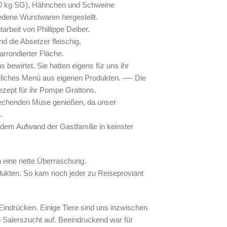
00 kg SG), Hähnchen und Schweine
dene Wurstwaren hergestellt.
arbeit von Phillippe Deiber.
d die Absetzer fleischig.
larrondierter Fläche.
bewirtet. Sie hatten eigens für uns ihr
liches Menü aus eigenen Produkten. —- Die
Rezept für ihr Pompe Grattons.
prechenden Muse genießen, da unser
.
dem Aufwand der Gastfamilie in keinster
 eine nette Überraschung.
dukten. So kam noch jeder zu Reiseproviant
 Eindrücken. Einige Tiere sind uns inzwischen
n Salerszucht auf. Beeindruckend war für