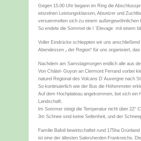
Gegen 15.00 Uhr begann im Ring die Abschlussprä
einzelnen Leistungsklassen, Absetzer und Zuchtbu
versammelten sich zu einem außergewöhnlichen B
So endete die Sommet de l `Elevage mit einem bi
Voller Eindrücke schleppten wir uns anschließend 
Abendessen „ der Region“ für uns organisiert, das
Nachdem am Samstagmorgen endlich alle aus den B
Von Châtel- Guyon an Clermont Ferrand vorbei kl
naturel Regional des Volcans D`Auvergne nach St.
So kontinuierlich wie der Bus die Höhenmeter erkl
Auf dem Hochplateau angekommen, bot sich ein her
Landschaft.
Im Sommer steigt die Temperatur nicht über 22° C, 
3m Schnee sind keine Seltenheit, und der Schneepf
Familie Bafoil bewirtschaftet rund 175ha Grünlan
ist eine der ältesten Salersherden Frankreichs. D