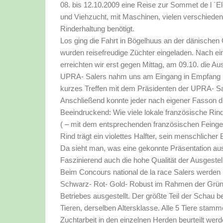
08. bis 12.10.2009 eine Reise zur Sommet de l `El
und Viehzucht, mit Maschinen, vielen verschiede
Rinderhaltung benötigt.
Los ging die Fahrt in Bögelhuus an der dänischen
wurden reisefreudige Züchter eingeladen. Nach ei
erreichten wir erst gegen Mittag, am 09.10. die Aus
UPRA- Salers nahm uns am Eingang in Empfang u
kurzes Treffen mit dem Präsidenten der UPRA- Sa
Anschließend konnte jeder nach eigener Fasson 
Beeindruckend: Wie viele lokale französische Rin
( – mit dem entsprechenden französischen Feingef
Rind trägt ein violettes Halfter, sein menschlicher 
Da sieht man, was eine gekonnte Präsentation au
Faszinierend auch die hohe Qualität der Ausgestell
Beim Concours national de la race Salers werden ni
Schwarz- Rot- Gold- Robust im Rahmen der Grünen
Betriebes ausgestellt. Der größte Teil der Schau b
Tieren, derselben Altersklasse. Alle 5 Tiere stam
Zuchtarbeit in den einzelnen Herden beurteilt werd