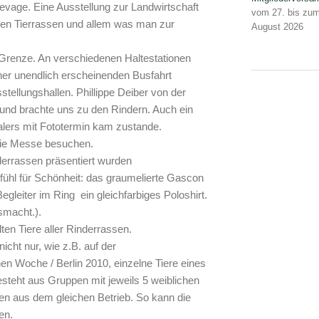
evage. Eine Ausstellung zur Landwirtschaft
vom 27. bis zum
nen Tierrassen und allem was man zur
August 2026
 Grenze. An verschiedenen Haltestationen
ner unendlich erscheinenden Busfahrt
stellungshallen. Phillippe Deiber von der
nd brachte uns zu den Rindern. Auch ein
lers mit Fototermin kam zustande.
die Messe besuchen.
derrassen präsentiert wurden
ühl für Schönheit: das graumelierte Gascon
Begleiter im Ring ein gleichfarbiges Poloshirt.
smacht.).
ten Tiere aller Rinderrassen.
cht nur, wie z.B. auf der
 Woche / Berlin 2010, einzelne Tiere eines
esteht aus Gruppen mit jeweils 5 weiblichen
men aus dem gleichen Betrieb. So kann die
en.