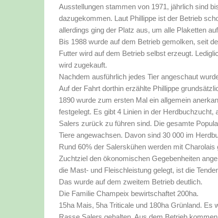
Ausstellungen stammen von 1971, jährlich sind b
dazugekommen. Laut Phillippe ist der Betrieb scho
allerdings ging der Platz aus, um alle Plaketten a
Bis 1988 wurde auf dem Betrieb gemolken, seit de
Futter wird auf dem Betrieb selbst erzeugt. Ledigli
wird zugekauft.
Nachdem ausführlich jedes Tier angeschaut wurde,
Auf der Fahrt dorthin erzählte Phillippe grundsätz
1890 wurde zum ersten Mal ein allgemein anerkann
festgelegt. Es gibt 4 Linien in der Herdbuchzucht, 
Salers zurück zu führen sind. Die gesamte Populat
Tiere angewachsen. Davon sind 30 000 im Herdb
Rund 60% der Salerskühen werden mit Charolais 
Zuchtziel den ökonomischen Gegebenheiten angepa
die Mast- und Fleischleistung gelegt, ist die Tend
Das wurde auf dem zweitem Betrieb deutlich.
Die Familie Champeix bewirtschaftet 200ha.
15ha Mais, 5ha Triticale und 180ha Grünland. Es
Rasse Salers gehalten. Aus dem Betrieb kommen