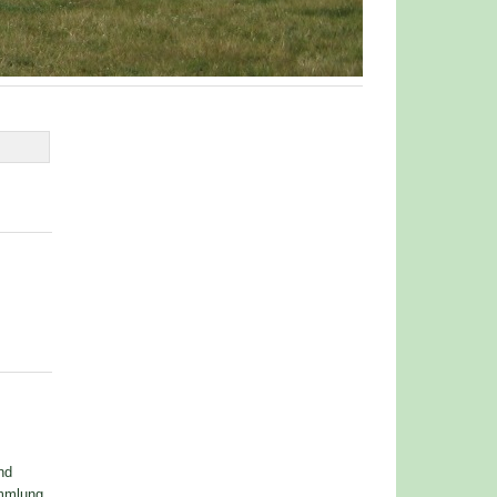
nd
ammlung