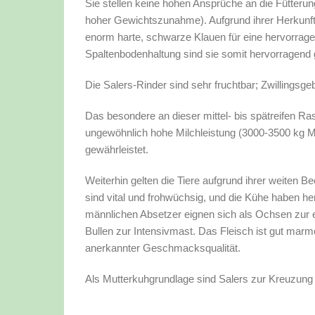
Sie stellen keine hohen Ansprüche an die Fütterung
hoher Gewichtszunahme). Aufgrund ihrer Herkunft
enorm harte, schwarze Klauen für eine hervorragen
Spaltenbodenhaltung sind sie somit hervorragend 
Die Salers-Rinder sind sehr fruchtbar; Zwillingsgeb
Das besondere an dieser mittel- bis spätreifen Ras
ungewöhnlich hohe Milchleistung (3000-3500 kg Mi
gewährleistet.
Weiterhin gelten die Tiere aufgrund ihrer weiten Be
sind vital und frohwüchsig, und die Kühe haben h
männlichen Absetzer eignen sich als Ochsen zur 
Bullen zur Intensivmast. Das Fleisch ist gut marmo
anerkannter Geschmacksqualität.
Als Mutterkuhgrundlage sind Salers zur Kreuzung 