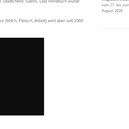
s Städtchens Salers. Das Herdbuch wurde
vom 27. bis zum
August 2026
 (Milch, Fleisch, Arbeit) wird aber seit 1960