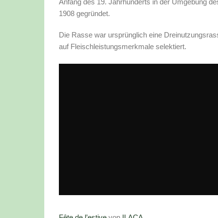
Anfang des 19. Jahrhunderts in der Umgebung de
1908 gegründet.
Die Rasse war ursprünglich eine Dreinutzungsrasse
auf Fleischleistungsmerkmale selektiert.
Fête de l’estive
von
ILACA